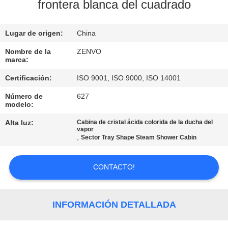
frontera blanca del cuadrado
CONTROL
Lugar de origen:
China
DE
CALIDAD
Nombre de la
ZENVO
marca:
Certificación:
ISO 9001, ISO 9000, ISO 14001
ÉNTRENOS
Número de
627
EN
modelo:
CONTACTO
Alta luz:
Cabina de cristal ácida colorida de la ducha del
vapor
CON
,
Sector Tray Shape Steam Shower Cabin
NOTICIAS
CONTACTO!
PIDA
INFORMACIÓN DETALLADA
UNA