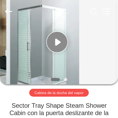
2020
-
2026
ZENVO
(CHINA)
CO.,LTD.
All
Rights
HOGAR
Reserved.
PRODUCTOS
SOBRE
NOSOTROS
VIAJE
DE
Cabina de la ducha del vapor
LA
Sector Tray Shape Steam Shower
FÁBRICA
Cabin con la puerta deslizante de la