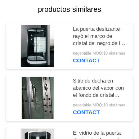
CITA
productos similares
MAPA
La puerta deslizante
DEL
rayó el marco de
SITIO
cristal del negro de la
ducha del baño de
negotiable MOQ:10 sistemas
vapor de 4m m
CONTACT
PRIVACY
POLICY
Sitio de ducha en
abanico del vapor con
el fondo de cristal
blanco 900X900m m
negotiable MOQ:10 sistemas
CONTACT
El vidrio de la puerta